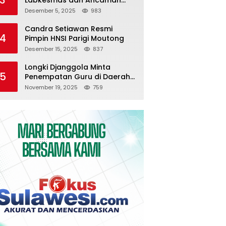
Pemutusan Kontrak
Desember 5, 2025
983
Candra Setiawan Resmi
4
Pimpin HNSI Parigi Moutong
Desember 15, 2025
837
Longki Djanggola Minta
5
Penempatan Guru di Daerah
3T Diserahkan ke Pemda
November 19, 2025
759