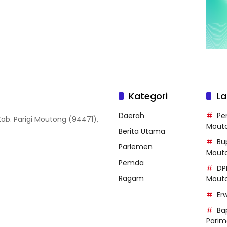
Kategori
La
Daerah
Pe
, Kab. Parigi Moutong (94471),
Mout
Berita Utama
Bup
Parlemen
Mout
Pemda
DP
Ragam
Mout
Er
Ba
Parim