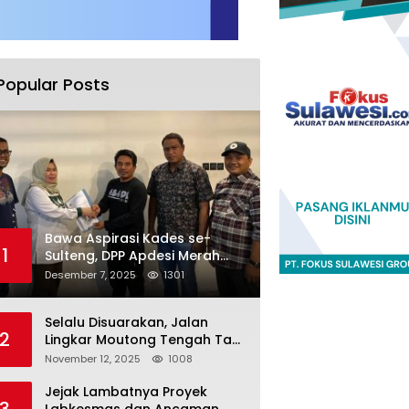
Popular Posts
Bawa Aspirasi Kades se-
1
Sulteng, DPP Apdesi Merah
Putih Temui Legislator Provinsi
Desember 7, 2025
1301
Selalu Disuarakan, Jalan
2
Lingkar Moutong Tengah Tak
Kunjung Dieksekusi
November 12, 2025
1008
Jejak Lambatnya Proyek
3
Labkesmas dan Ancaman