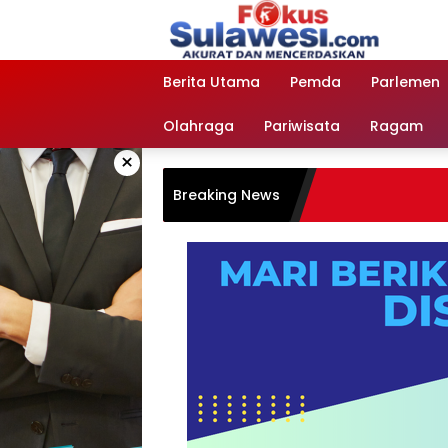
Langsung
ke
konten
Berita Utama
Pemda
Parlemen
Olahraga
Pariwisata
Ragam
×
Breaking News