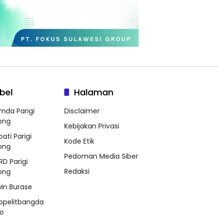
bel
Halaman
mda Parigi
Disclaimer
ong
Kebijakan Privasi
ati Parigi
Kode Etik
ong
Pedoman Media Siber
RD Parigi
Redaksi
ong
win Burase
ppelitbangda
o