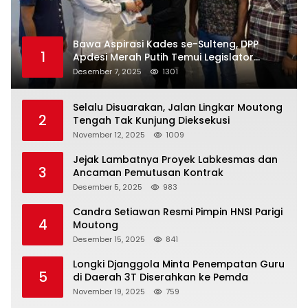
Bawa Aspirasi Kades se-Sulteng, DPP
1
Apdesi Merah Putih Temui Legislator
Provinsi
Desember 7, 2025
1301
Selalu Disuarakan, Jalan Lingkar Moutong
2
Tengah Tak Kunjung Dieksekusi
November 12, 2025
1009
Jejak Lambatnya Proyek Labkesmas dan
3
Ancaman Pemutusan Kontrak
Desember 5, 2025
983
Candra Setiawan Resmi Pimpin HNSI Parigi
4
Moutong
Desember 15, 2025
841
Longki Djanggola Minta Penempatan Guru
5
di Daerah 3T Diserahkan ke Pemda
November 19, 2025
759