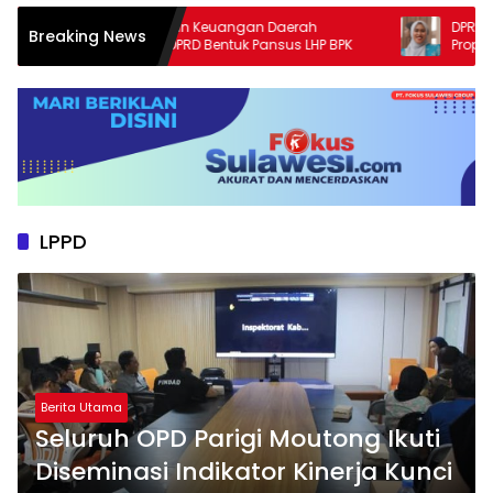
Pengawasan Keuangan Daerah
DPRD Parigi Mo
Breaking News
Diperkuat, DPRD Bentuk Pansus LHP BPK
Propemperda 20
Prioritas
LPPD
Berita Utama
Seluruh OPD Parigi Moutong Ikuti
Diseminasi Indikator Kinerja Kunci