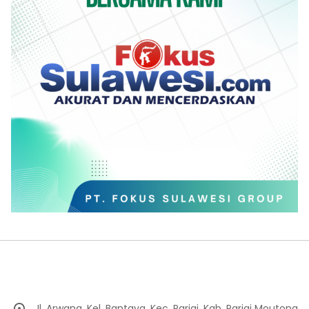
Jl. Arwana, Kel. Bantaya, Kec. Parigi, Kab. Parigi Moutong