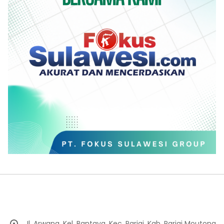
Jl. Arwana, Kel. Bantaya, Kec. Parigi, Kab. Parigi Moutong