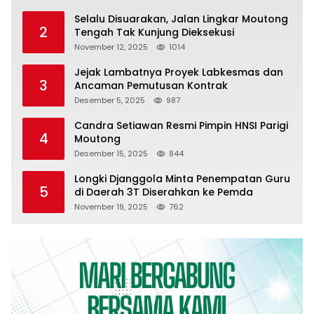
Selalu Disuarakan, Jalan Lingkar Moutong
2
Tengah Tak Kunjung Dieksekusi
November 12, 2025
1014
Jejak Lambatnya Proyek Labkesmas dan
3
Ancaman Pemutusan Kontrak
Desember 5, 2025
987
Candra Setiawan Resmi Pimpin HNSI Parigi
4
Moutong
Desember 15, 2025
844
Longki Djanggola Minta Penempatan Guru
5
di Daerah 3T Diserahkan ke Pemda
November 19, 2025
762