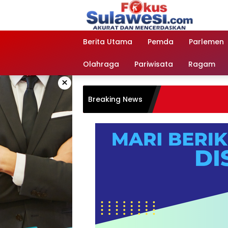
Langsung
ke
konten
Berita Utama
Pemda
Parlemen
Olahraga
Pariwisata
Ragam
×
Breaking News