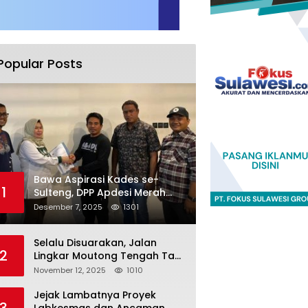
Popular Posts
Bawa Aspirasi Kades se-
1
Sulteng, DPP Apdesi Merah
Putih Temui Legislator Provinsi
Desember 7, 2025
1301
Selalu Disuarakan, Jalan
2
Lingkar Moutong Tengah Tak
Kunjung Dieksekusi
November 12, 2025
1010
Jejak Lambatnya Proyek
3
Labkesmas dan Ancaman