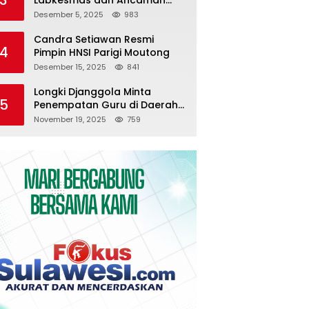
Pemutusan Kontrak
Desember 5, 2025
983
Candra Setiawan Resmi
4
Pimpin HNSI Parigi Moutong
Desember 15, 2025
841
Longki Djanggola Minta
5
Penempatan Guru di Daerah
3T Diserahkan ke Pemda
November 19, 2025
759