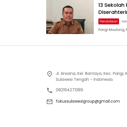
13 Sekolah
Diserahter
Pendidikan
Jan
Parigi Moutong,
Jl. Arwana, Kel. Bantaya, Kec. Parigi
Sulawesi Tengah - Indonesia.
082194271389
fokussulawesigroup@gmail.com