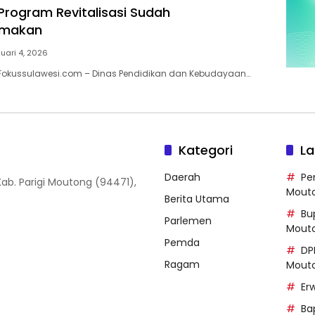
 Program Revitalisasi Sudah
imakan
uari 4, 2026
 Fokussulawesi.com – Dinas Pendidikan dan Kebudayaan…
Kategori
La
Daerah
Pe
, Kab. Parigi Moutong (94471),
Mout
Berita Utama
Bup
Parlemen
Mout
Pemda
DP
Ragam
Mout
Er
Ba