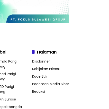
bel
Halaman
mda Parigi
Disclaimer
ong
Kebijakan Privasi
ati Parigi
Kode Etik
ong
Pedoman Media Siber
RD Parigi
Redaksi
ong
win Burase
ppelitbangda