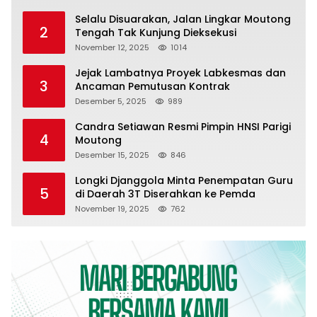
Selalu Disuarakan, Jalan Lingkar Moutong
2
Tengah Tak Kunjung Dieksekusi
November 12, 2025
1014
Jejak Lambatnya Proyek Labkesmas dan
3
Ancaman Pemutusan Kontrak
Desember 5, 2025
989
Candra Setiawan Resmi Pimpin HNSI Parigi
4
Moutong
Desember 15, 2025
846
Longki Djanggola Minta Penempatan Guru
5
di Daerah 3T Diserahkan ke Pemda
November 19, 2025
762