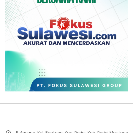
Jl. Arwana, Kel. Bantaya, Kec. Parigi, Kab. Parigi Moutong