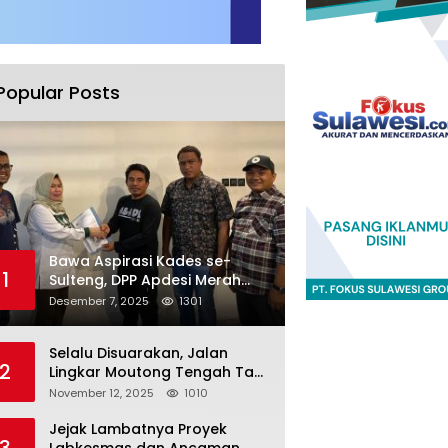
Popular Posts
Bawa Aspirasi Kades se-
1
Sulteng, DPP Apdesi Merah
Putih Temui Legislator Provinsi
Desember 7, 2025
1301
Selalu Disuarakan, Jalan
2
Lingkar Moutong Tengah Tak
Kunjung Dieksekusi
November 12, 2025
1010
Jejak Lambatnya Proyek
3
Labkesmas dan Ancaman