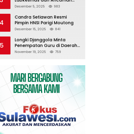
Pemutusan Kontrak
Desember 5, 2025
983
Candra Setiawan Resmi
4
Pimpin HNSI Parigi Moutong
Desember 15, 2025
841
Longki Djanggola Minta
5
Penempatan Guru di Daerah
3T Diserahkan ke Pemda
November 19, 2025
759