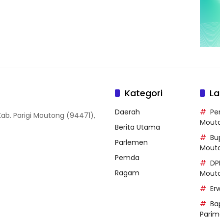
Kategori
La
Daerah
Pe
, Kab. Parigi Moutong (94471),
Mout
Berita Utama
Bup
Parlemen
Mout
Pemda
DP
Ragam
Mout
Er
Ba
Parim