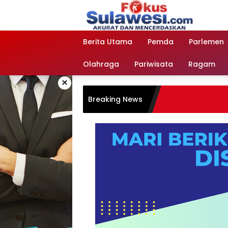
Langsung
ke
konten
Berita Utama
Pemda
Parlemen
Olahraga
Pariwisata
Ragam
×
Breaking News