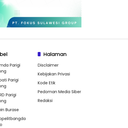
bel
Halaman
mda Parigi
Disclaimer
ong
Kebijakan Privasi
ati Parigi
Kode Etik
ong
Pedoman Media Siber
RD Parigi
Redaksi
ong
win Burase
ppelitbangda
o