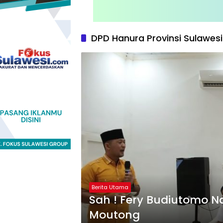
DPD Hanura Provinsi Sulawes
Berita Utama
Sah ! Fery Budiutomo Na
Moutong