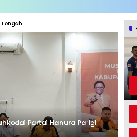
i Tengah
hkodai Partai Hanura Parigi