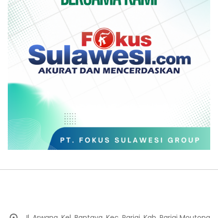
Jl. Arwana, Kel. Bantaya, Kec. Parigi, Kab. Parigi Moutong