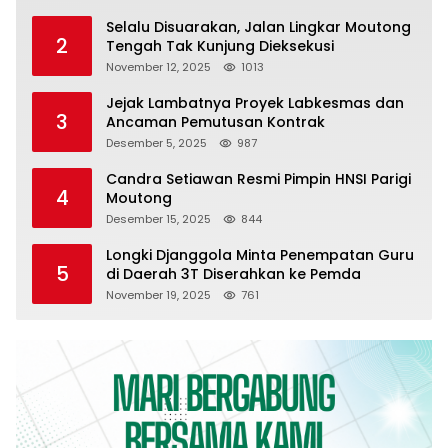
Selalu Disuarakan, Jalan Lingkar Moutong
2
Tengah Tak Kunjung Dieksekusi
November 12, 2025
1013
Jejak Lambatnya Proyek Labkesmas dan
3
Ancaman Pemutusan Kontrak
Desember 5, 2025
987
Candra Setiawan Resmi Pimpin HNSI Parigi
4
Moutong
Desember 15, 2025
844
Longki Djanggola Minta Penempatan Guru
5
di Daerah 3T Diserahkan ke Pemda
November 19, 2025
761