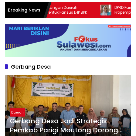
Pengawasan Keuangan Daerah
DPRD Parigi Mouto
Breaking News
Diperkuat, DPRD Bentuk Pansus LHP BPK
Propemperda 2026,
Prioritas
Gerbang Desa
Daerah
Gerbang Desa Jadi Strategis
Pemkab Parigi Moutong Dorong