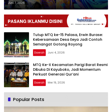
Perkenalkan Kearifan Lokal
Juni 7, 2026
Tutup MTQ ke-15 Palasa, Erwin Burase:
Kebersamaan Desa Eeya Jadi Contoh
Semangat Gotong Royong
Daerah
Juni 4, 2026
MTQ Ke-X Kecamatan Parigi Barat Resmi
Dibuka Di Kayuboko, Jadi Momentum
Perkuat Generasi Qur’ani
Daerah
Mei 19, 2026
Popular Posts