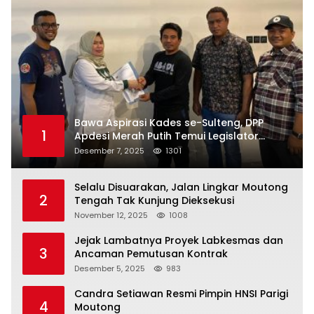
Bawa Aspirasi Kades se-Sulteng, DPP
1
Apdesi Merah Putih Temui Legislator
Provinsi
Desember 7, 2025
1301
Selalu Disuarakan, Jalan Lingkar Moutong
2
Tengah Tak Kunjung Dieksekusi
November 12, 2025
1008
Jejak Lambatnya Proyek Labkesmas dan
3
Ancaman Pemutusan Kontrak
Desember 5, 2025
983
Candra Setiawan Resmi Pimpin HNSI Parigi
4
Moutong