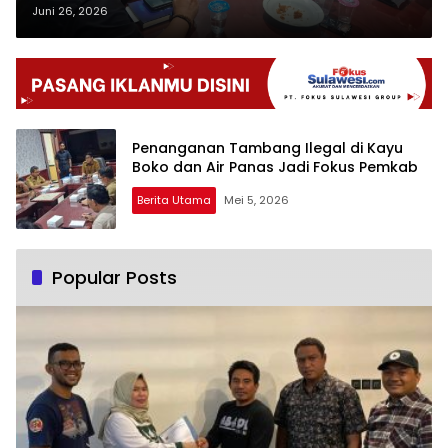
Tata Kelola Tambang Rakyat
Juni 26, 2026
Penanganan Tambang Ilegal di Kayu
Boko dan Air Panas Jadi Fokus Pemkab
Berita Utama
Mei 5, 2026
Popular Posts