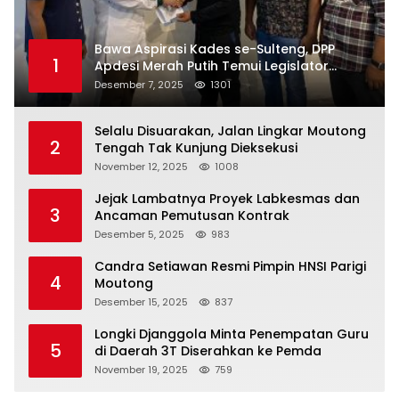
Bawa Aspirasi Kades se-Sulteng, DPP
1
Apdesi Merah Putih Temui Legislator
Provinsi
Desember 7, 2025
1301
Selalu Disuarakan, Jalan Lingkar Moutong
2
Tengah Tak Kunjung Dieksekusi
November 12, 2025
1008
Jejak Lambatnya Proyek Labkesmas dan
3
Ancaman Pemutusan Kontrak
Desember 5, 2025
983
Candra Setiawan Resmi Pimpin HNSI Parigi
4
Moutong
Desember 15, 2025
837
Longki Djanggola Minta Penempatan Guru
5
di Daerah 3T Diserahkan ke Pemda
November 19, 2025
759