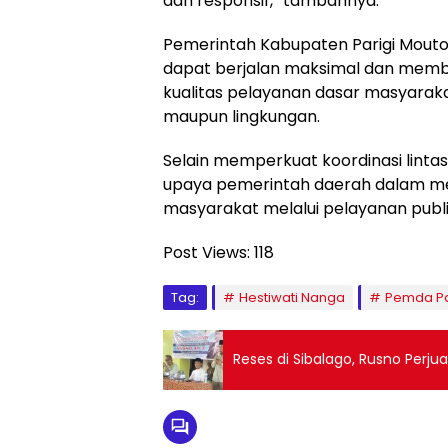
dan responsif,” tambahnya.
Pemerintah Kabupaten Parigi Mout
dapat berjalan maksimal dan memb
kualitas pelayanan dasar masyarakat,
maupun lingkungan.
Selain memperkuat koordinasi lintas
upaya pemerintah daerah dalam m
masyarakat melalui pelayanan publi
Post Views:
118
Tag:
Hestiwati Nanga
Pemda Pa
Reses di Sibalago, Rusno Perju