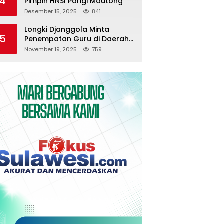
4
Pimpin HNSI Parigi Moutong
Desember 15, 2025
841
Longki Djanggola Minta
5
Penempatan Guru di Daerah
3T Diserahkan ke Pemda
November 19, 2025
759