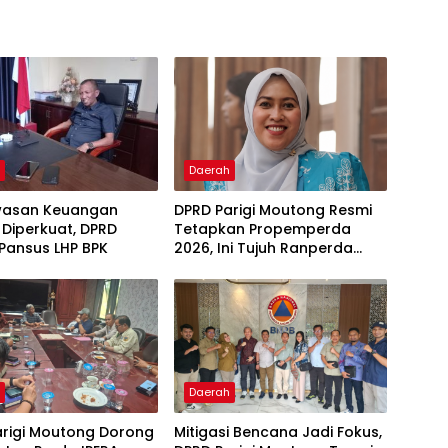
h
Daerah
asan Keuangan
DPRD Parigi Moutong Resmi
Diperkuat, DPRD
Tetapkan Propemperda
Pansus LHP BPK
2026, Ini Tujuh Ranperda
Prioritas
h
Daerah
arigi Moutong Dorong
Mitigasi Bencana Jadi Fokus,