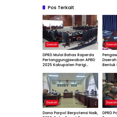
Pos Terkait
Daerah
Daera
DPRD Mulai Bahas Raperda
Pengaw
Pertanggungjawaban APBD
Daerah 
2025 Kabupaten Parigi
Bentuk 
Moutong
Daerah
Daera
Dana Parpol Berpotensi Naik,
DPRD P