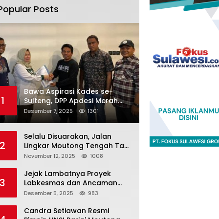
Popular Posts
Bawa Aspirasi Kades se-
1
Sulteng, DPP Apdesi Merah
Putih Temui Legislator Provinsi
Desember 7, 2025
1301
Selalu Disuarakan, Jalan
2
Lingkar Moutong Tengah Tak
Kunjung Dieksekusi
November 12, 2025
1008
Jejak Lambatnya Proyek
3
Labkesmas dan Ancaman
Pemutusan Kontrak
Desember 5, 2025
983
Candra Setiawan Resmi