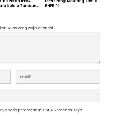
atan Perda IPERA
DPRD Parigi Moutong Temui
Tata Kelola Tambang
BNPB RI
kan.
Ruas yang wajib ditandai
*
saya pada peramban ini untuk komentar saya