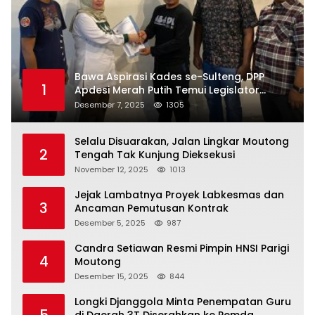
Bawa Aspirasi Kades se-Sulteng, DPP
1
Apdesi Merah Putih Temui Legislator
Provinsi
Desember 7, 2025
1305
Selalu Disuarakan, Jalan Lingkar Moutong
2
Tengah Tak Kunjung Dieksekusi
November 12, 2025
1013
Jejak Lambatnya Proyek Labkesmas dan
3
Ancaman Pemutusan Kontrak
Desember 5, 2025
987
Candra Setiawan Resmi Pimpin HNSI Parigi
4
Moutong
Desember 15, 2025
844
Longki Djanggola Minta Penempatan Guru
5
di Daerah 3T Diserahkan ke Pemda