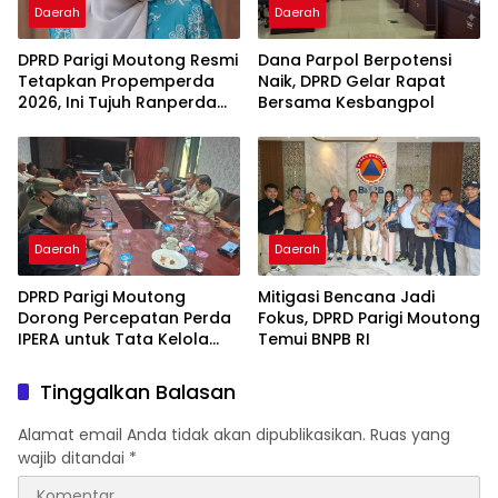
Daerah
Daerah
DPRD Parigi Moutong Resmi
Dana Parpol Berpotensi
Tetapkan Propemperda
Naik, DPRD Gelar Rapat
2026, Ini Tujuh Ranperda
Bersama Kesbangpol
Prioritas
Daerah
Daerah
DPRD Parigi Moutong
Mitigasi Bencana Jadi
Dorong Percepatan Perda
Fokus, DPRD Parigi Moutong
IPERA untuk Tata Kelola
Temui BNPB RI
Tambang Rakyat
Tinggalkan Balasan
Alamat email Anda tidak akan dipublikasikan.
Ruas yang
wajib ditandai
*