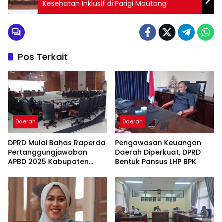
Kesehatan Inklusif di Parigi Moutong
Pos Terkait
Daerah
Daerah
DPRD Mulai Bahas Raperda
Pengawasan Keuangan
Pertanggungjawaban
Daerah Diperkuat, DPRD
APBD 2025 Kabupaten
Bentuk Pansus LHP BPK
Parigi Moutong