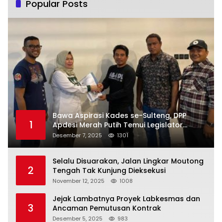
Popular Posts
Bawa Aspirasi Kades se-Sulteng, DPP
1
Apdesi Merah Putih Temui Legislator
Provinsi
Desember 7, 2025
1301
Selalu Disuarakan, Jalan Lingkar Moutong
2
Tengah Tak Kunjung Dieksekusi
November 12, 2025
1008
Jejak Lambatnya Proyek Labkesmas dan
3
Ancaman Pemutusan Kontrak
Desember 5, 2025
983