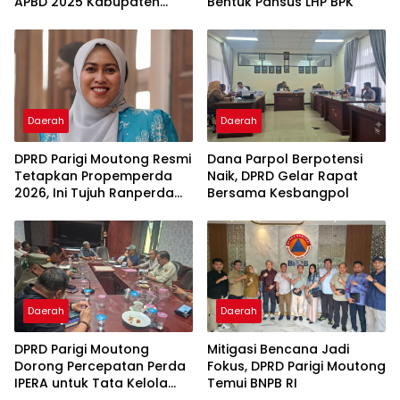
APBD 2025 Kabupaten
Bentuk Pansus LHP BPK
Parigi Moutong
Daerah
Daerah
DPRD Parigi Moutong Resmi
Dana Parpol Berpotensi
Tetapkan Propemperda
Naik, DPRD Gelar Rapat
2026, Ini Tujuh Ranperda
Bersama Kesbangpol
Prioritas
Daerah
Daerah
DPRD Parigi Moutong
Mitigasi Bencana Jadi
Dorong Percepatan Perda
Fokus, DPRD Parigi Moutong
IPERA untuk Tata Kelola
Temui BNPB RI