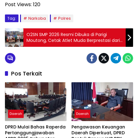
Post Views:
120
Tag:
Narkoba
Polres
O2SN SMP 2026 Resmi Dibuka di Parigi
Moutong, Cetak Atlet Muda Berprestasi dari
Lima Cabang Olahraga
Pos Terkait
Daerah
Daerah
DPRD Mulai Bahas Raperda
Pengawasan Keuangan
Pertanggungjawaban
Daerah Diperkuat, DPRD