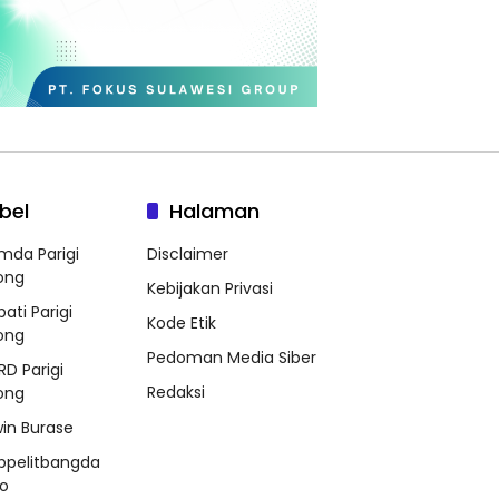
bel
Halaman
mda Parigi
Disclaimer
ong
Kebijakan Privasi
ati Parigi
Kode Etik
ong
Pedoman Media Siber
RD Parigi
Redaksi
ong
win Burase
ppelitbangda
o