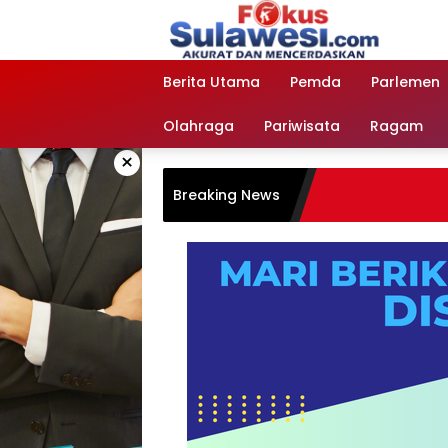
Langsung
ke
konten
Berita Utama
Pemda
Parlemen
Olahraga
Pariwisata
Ragam
×
Breaking News