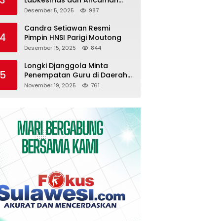
Pemutusan Kontrak
Desember 5, 2025
987
Candra Setiawan Resmi
4
Pimpin HNSI Parigi Moutong
Desember 15, 2025
844
Longki Djanggola Minta
5
Penempatan Guru di Daerah
3T Diserahkan ke Pemda
November 19, 2025
761