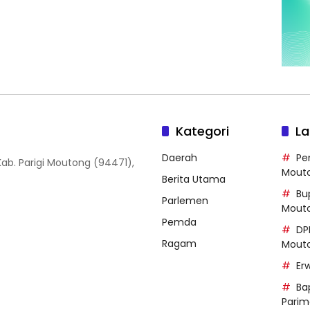
Kategori
La
Daerah
Pe
, Kab. Parigi Moutong (94471),
Mout
Berita Utama
Bup
Parlemen
Mout
Pemda
DP
Ragam
Mout
Er
Ba
Parim