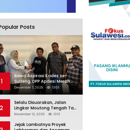
Popular Posts
Bawa Aspirasi Kades se-
1
Sulteng, DPP Apdesi Merah
Putih Temui Legislator Provinsi
Desember 7, 2025
1305
Selalu Disuarakan, Jalan
2
Lingkar Moutong Tengah Tak
Kunjung Dieksekusi
November 12, 2025
1013
Jejak Lambatnya Proyek
3
Labkesmas dan Ancaman