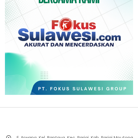
Jl. Arwana, Kel. Bantaya, Kec. Parigi, Kab. Parigi Moutong