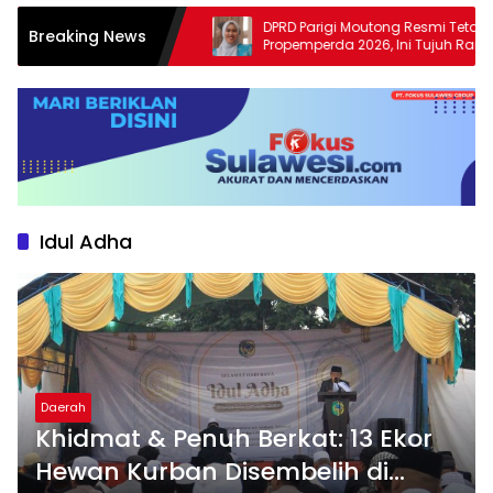
n Daerah
DPRD Parigi Moutong Resmi Tetapkan
Breaking News
 Pansus LHP BPK
Propemperda 2026, Ini Tujuh Ranperda
Prioritas
Idul Adha
Daerah
Khidmat & Penuh Berkat: 13 Ekor
Hewan Kurban Disembelih di