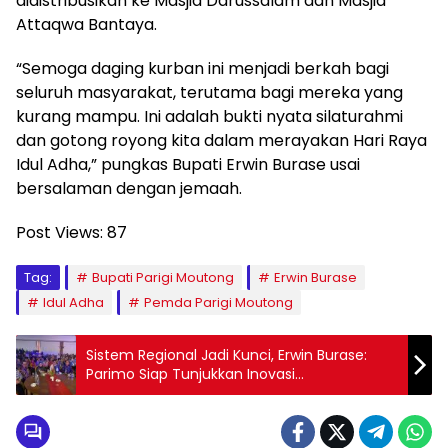
didistribusikan ke Masjid Darussalam dan Masjid
Attaqwa Bantaya.
“Semoga daging kurban ini menjadi berkah bagi
seluruh masyarakat, terutama bagi mereka yang
kurang mampu. Ini adalah bukti nyata silaturahmi
dan gotong royong kita dalam merayakan Hari Raya
Idul Adha,” pungkas Bupati Erwin Burase usai
bersalaman dengan jemaah.
Post Views:
87
Tag:
Bupati Parigi Moutong
Erwin Burase
Idul Adha
Pemda Parigi Moutong
Sistem Regional Jadi Kunci, Erwin Burase:
Parimo Siap Tunjukkan Inovasi
Ketenagakerjaan