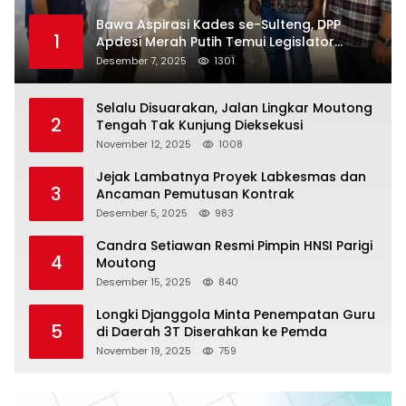
Bawa Aspirasi Kades se-Sulteng, DPP
1
Apdesi Merah Putih Temui Legislator
Provinsi
Desember 7, 2025
1301
Selalu Disuarakan, Jalan Lingkar Moutong
2
Tengah Tak Kunjung Dieksekusi
November 12, 2025
1008
Jejak Lambatnya Proyek Labkesmas dan
3
Ancaman Pemutusan Kontrak
Desember 5, 2025
983
Candra Setiawan Resmi Pimpin HNSI Parigi
4
Moutong
Desember 15, 2025
840
Longki Djanggola Minta Penempatan Guru
5
di Daerah 3T Diserahkan ke Pemda
November 19, 2025
759