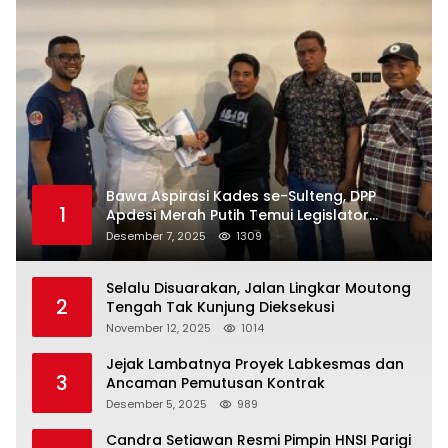
Bawa Aspirasi Kades se-Sulteng, DPP
1
Apdesi Merah Putih Temui Legislator
Provinsi
Desember 7, 2025
1309
Selalu Disuarakan, Jalan Lingkar Moutong
2
Tengah Tak Kunjung Dieksekusi
November 12, 2025
1014
Jejak Lambatnya Proyek Labkesmas dan
3
Ancaman Pemutusan Kontrak
Desember 5, 2025
989
Candra Setiawan Resmi Pimpin HNSI Parigi