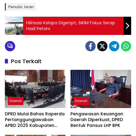
Penulis: Iwan
Hilirisasi Kelapa Digenjot, SIKIM Fokus Serap
Hasil Petani
Pos Terkait
Daerah
Daerah
DPRD Mulai Bahas Raperda
Pengawasan Keuangan
Pertanggungjawaban
Daerah Diperkuat, DPRD
APBD 2025 Kabupaten
Bentuk Pansus LHP BPK
Parigi Moutong