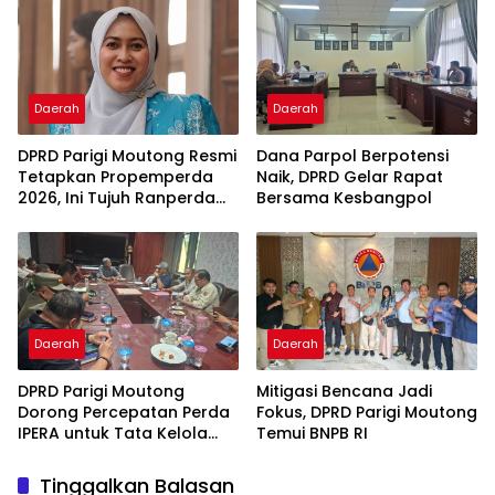
Daerah
Daerah
DPRD Parigi Moutong Resmi
Dana Parpol Berpotensi
Tetapkan Propemperda
Naik, DPRD Gelar Rapat
2026, Ini Tujuh Ranperda
Bersama Kesbangpol
Prioritas
Daerah
Daerah
DPRD Parigi Moutong
Mitigasi Bencana Jadi
Dorong Percepatan Perda
Fokus, DPRD Parigi Moutong
IPERA untuk Tata Kelola
Temui BNPB RI
Tambang Rakyat
Tinggalkan Balasan