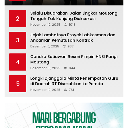
Selalu Disuarakan, Jalan Lingkar Moutong
2
Tengah Tak Kunjung Dieksekusi
November 12, 2025
1013
Jejak Lambatnya Proyek Labkesmas dan
3
Ancaman Pemutusan Kontrak
Desember 5, 2025
987
Candra Setiawan Resmi Pimpin HNSI Parigi
4
Moutong
Desember 15, 2025
844
Longki Djanggola Minta Penempatan Guru
5
di Daerah 3T Diserahkan ke Pemda
November 19, 2025
761