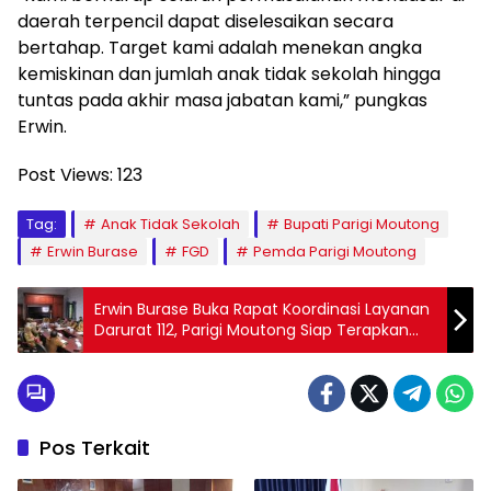
daerah terpencil dapat diselesaikan secara
bertahap. Target kami adalah menekan angka
kemiskinan dan jumlah anak tidak sekolah hingga
tuntas pada akhir masa jabatan kami,” pungkas
Erwin.
Post Views:
123
Tag:
Anak Tidak Sekolah
Bupati Parigi Moutong
Erwin Burase
FGD
Pemda Parigi Moutong
Erwin Burase Buka Rapat Koordinasi Layanan
Darurat 112, Parigi Moutong Siap Terapkan
Sistem Terintegrasi
Pos Terkait