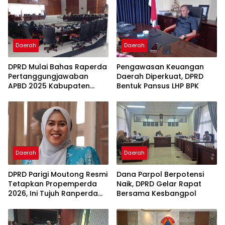
Daerah
Daerah
DPRD Mulai Bahas Raperda
Pengawasan Keuangan
Pertanggungjawaban
Daerah Diperkuat, DPRD
APBD 2025 Kabupaten
Bentuk Pansus LHP BPK
Parigi Moutong
Daerah
Daerah
DPRD Parigi Moutong Resmi
Dana Parpol Berpotensi
Tetapkan Propemperda
Naik, DPRD Gelar Rapat
2026, Ini Tujuh Ranperda
Bersama Kesbangpol
Prioritas