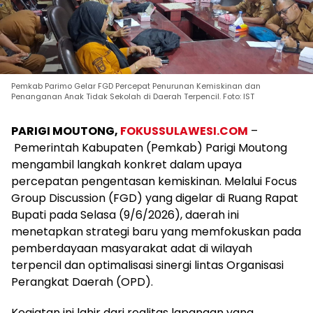
Pemkab Parimo Gelar FGD Percepat Penurunan Kemiskinan dan
Penanganan Anak Tidak Sekolah di Daerah Terpencil. Foto: IST
PARIGI MOUTONG,
FOKUSSULAWESI.COM
–
Pemerintah Kabupaten (Pemkab) Parigi Moutong
mengambil langkah konkret dalam upaya
percepatan pengentasan kemiskinan. Melalui Focus
Group Discussion (FGD) yang digelar di Ruang Rapat
Bupati pada Selasa (9/6/2026), daerah ini
menetapkan strategi baru yang memfokuskan pada
pemberdayaan masyarakat adat di wilayah
terpencil dan optimalisasi sinergi lintas Organisasi
Perangkat Daerah (OPD).
Kegiatan ini lahir dari realitas lapangan yang