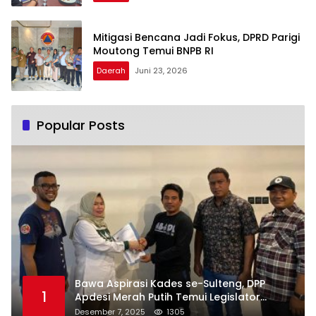
Mitigasi Bencana Jadi Fokus, DPRD Parigi
Moutong Temui BNPB RI
Daerah
Juni 23, 2026
Popular Posts
Bawa Aspirasi Kades se-Sulteng, DPP
1
Apdesi Merah Putih Temui Legislator
Provinsi
Desember 7, 2025
1305