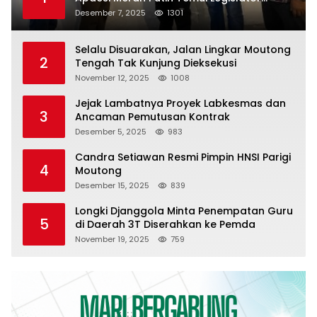
Provinsi
Desember 7, 2025
1301
Selalu Disuarakan, Jalan Lingkar Moutong
2
Tengah Tak Kunjung Dieksekusi
November 12, 2025
1008
Jejak Lambatnya Proyek Labkesmas dan
3
Ancaman Pemutusan Kontrak
Desember 5, 2025
983
Candra Setiawan Resmi Pimpin HNSI Parigi
4
Moutong
Desember 15, 2025
839
Longki Djanggola Minta Penempatan Guru
5
di Daerah 3T Diserahkan ke Pemda
November 19, 2025
759