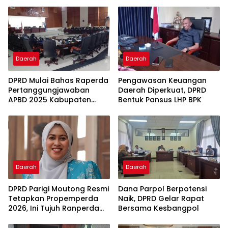
Daerah
Daerah
DPRD Mulai Bahas Raperda
Pengawasan Keuangan
Pertanggungjawaban
Daerah Diperkuat, DPRD
APBD 2025 Kabupaten
Bentuk Pansus LHP BPK
Parigi Moutong
Daerah
Daerah
DPRD Parigi Moutong Resmi
Dana Parpol Berpotensi
Tetapkan Propemperda
Naik, DPRD Gelar Rapat
2026, Ini Tujuh Ranperda
Bersama Kesbangpol
Prioritas