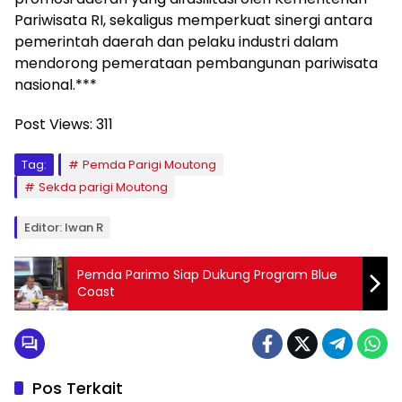
Pariwisata RI, sekaligus memperkuat sinergi antara
pemerintah daerah dan pelaku industri dalam
mendorong pemerataan pembangunan pariwisata
nasional.***
Post Views:
311
Tag:
Pemda Parigi Moutong
Sekda parigi Moutong
Editor: Iwan R
Pemda Parimo Siap Dukung Program Blue
Coast
Pos Terkait