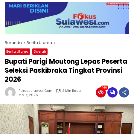
Beranda
Berita Utama
Berita Utama
Daerah
Bupati Parigi Moutong Lepas Peserta
Seleksi Paskibraka Tingkat Provinsi
2026
166
Fokussulawesi.com
2 Min Baca
Mei 4, 2026