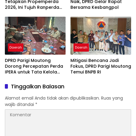
Tetapkan Propemperda
Naik, DPRD Gelar Rapat
2026, Ini Tujuh Ranperda
Bersama Kesbangpol
Prioritas
Daerah
Daerah
DPRD Parigi Moutong
Mitigasi Bencana Jadi
Dorong Percepatan Perda
Fokus, DPRD Parigi Moutong
IPERA untuk Tata Kelola
Temui BNPB RI
Tambang Rakyat
Tinggalkan Balasan
Alamat email Anda tidak akan dipublikasikan.
Ruas yang
wajib ditandai
*