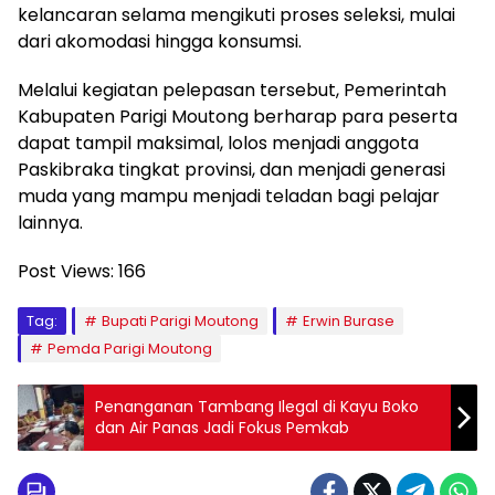
kelancaran selama mengikuti proses seleksi, mulai
dari akomodasi hingga konsumsi.
Melalui kegiatan pelepasan tersebut, Pemerintah
Kabupaten Parigi Moutong berharap para peserta
dapat tampil maksimal, lolos menjadi anggota
Paskibraka tingkat provinsi, dan menjadi generasi
muda yang mampu menjadi teladan bagi pelajar
lainnya.
Post Views:
166
Tag:
Bupati Parigi Moutong
Erwin Burase
Pemda Parigi Moutong
Penanganan Tambang Ilegal di Kayu Boko
dan Air Panas Jadi Fokus Pemkab