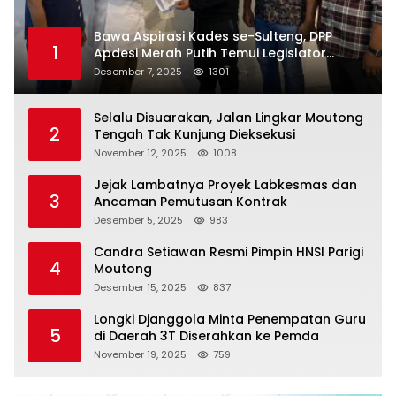
Bawa Aspirasi Kades se-Sulteng, DPP
1
Apdesi Merah Putih Temui Legislator
Provinsi
Desember 7, 2025
1301
Selalu Disuarakan, Jalan Lingkar Moutong
2
Tengah Tak Kunjung Dieksekusi
November 12, 2025
1008
Jejak Lambatnya Proyek Labkesmas dan
3
Ancaman Pemutusan Kontrak
Desember 5, 2025
983
Candra Setiawan Resmi Pimpin HNSI Parigi
4
Moutong
Desember 15, 2025
837
Longki Djanggola Minta Penempatan Guru
5
di Daerah 3T Diserahkan ke Pemda
November 19, 2025
759