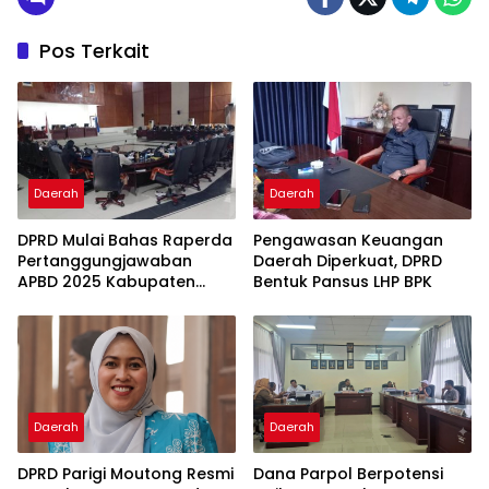
Pos Terkait
Daerah
Daerah
DPRD Mulai Bahas Raperda
Pengawasan Keuangan
Pertanggungjawaban
Daerah Diperkuat, DPRD
APBD 2025 Kabupaten
Bentuk Pansus LHP BPK
Parigi Moutong
Daerah
Daerah
DPRD Parigi Moutong Resmi
Dana Parpol Berpotensi