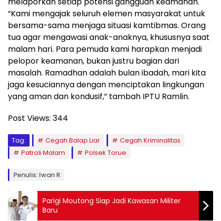
melaporkan setiap potensi gangguan keamanan.
“Kami mengajak seluruh elemen masyarakat untuk
bersama-sama menjaga situasi kamtibmas. Orang
tua agar mengawasi anak-anaknya, khususnya saat
malam hari. Para pemuda kami harapkan menjadi
pelopor keamanan, bukan justru bagian dari
masalah. Ramadhan adalah bulan ibadah, mari kita
jaga kesuciannya dengan menciptakan lingkungan
yang aman dan kondusif,” tambah IPTU Ramlin.
Post Views:
344
Tag:
Cegah Balap Liar
Cegah Kriminalitas
Patroli Malam
Polsek Torue
Penulis: Iwan R
Parigi Moutong Siap Jadi Kawasan Militer
Baru