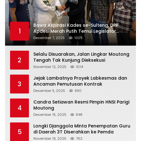
Bawa Aspirasi Kades se-Sulteng, DPP
1
Apdesi Merah Putih Temui Legislator
Provinsi
Desember 7, 2025
1309
Selalu Disuarakan, Jalan Lingkar Moutong
2
Tengah Tak Kunjung Dieksekusi
November 12, 2025
1014
Jejak Lambatnya Proyek Labkesmas dan
3
Ancaman Pemutusan Kontrak
Desember 5, 2025
990
Candra Setiawan Resmi Pimpin HNSI Parigi
4
Moutong
Desember 15, 2025
848
Longki Djanggola Minta Penempatan Guru
5
di Daerah 3T Diserahkan ke Pemda
November 19, 2025
762