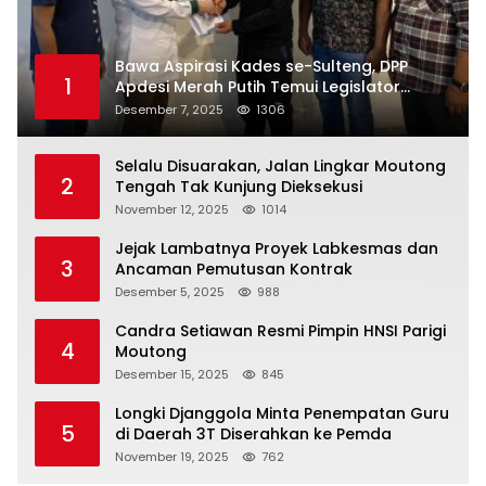
Bawa Aspirasi Kades se-Sulteng, DPP
1
Apdesi Merah Putih Temui Legislator
Provinsi
Desember 7, 2025
1306
Selalu Disuarakan, Jalan Lingkar Moutong
2
Tengah Tak Kunjung Dieksekusi
November 12, 2025
1014
Jejak Lambatnya Proyek Labkesmas dan
3
Ancaman Pemutusan Kontrak
Desember 5, 2025
988
Candra Setiawan Resmi Pimpin HNSI Parigi
4
Moutong
Desember 15, 2025
845
Longki Djanggola Minta Penempatan Guru
5
di Daerah 3T Diserahkan ke Pemda
November 19, 2025
762