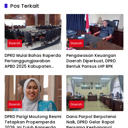
Pos Terkait
Daerah
Daerah
DPRD Mulai Bahas Raperda
Pengawasan Keuangan
Pertanggungjawaban
Daerah Diperkuat, DPRD
APBD 2025 Kabupaten
Bentuk Pansus LHP BPK
Parigi Moutong
Daerah
Daerah
DPRD Parigi Moutong Resmi
Dana Parpol Berpotensi
Tetapkan Propemperda
Naik, DPRD Gelar Rapat
2026, Ini Tujuh Ranperda
Bersama Kesbangpol