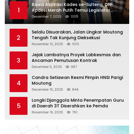
Bawa Aspirasi Kades se-Sulteng, DPP
1
Apdesi Merah Putih Temui Legislator
Provinsi
Desember 7, 2025
1305
Selalu Disuarakan, Jalan Lingkar Moutong
2
Tengah Tak Kunjung Dieksekusi
November 12, 2025
1013
Jejak Lambatnya Proyek Labkesmas dan
3
Ancaman Pemutusan Kontrak
Desember 5, 2025
987
Candra Setiawan Resmi Pimpin HNSI Parigi
4
Moutong
Desember 15, 2025
844
Longki Djanggola Minta Penempatan Guru
5
di Daerah 3T Diserahkan ke Pemda
November 19, 2025
761